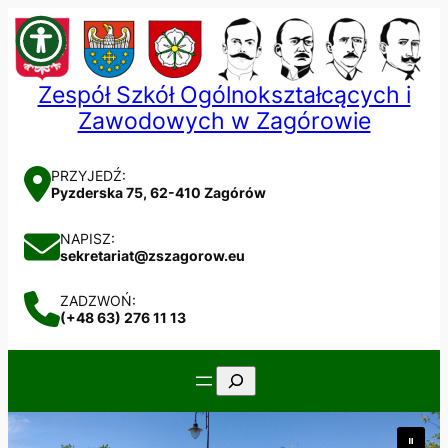
Przejdź
do
treści
Zespół Szkół Ogólnokształcących i
Zawodowych w Zagórowie
PRZYJEDŹ:
Pyzderska 75, 62-410 Zagórów
NAPISZ:
sekretariat@zszagorow.eu
ZADZWOŃ:
(+48 63) 276 11 13
Szukaj