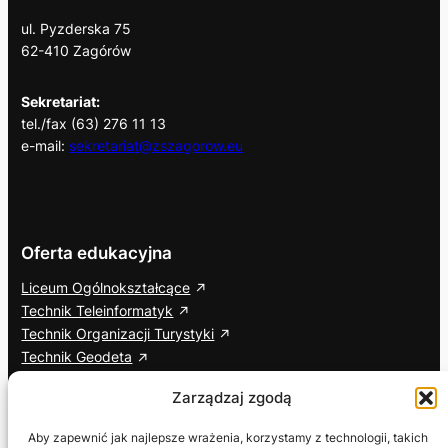
ul. Pyzderska 75
62-410 Zagórów
Sekretariat:
tel./fax (63) 276 11 13
e-mail:
sekretariat@zszagorow.eu
Oferta edukacyjna
Liceum Ogólnokształcące
Technik Teleinformatyk
Technik Organizacji Turystyki
Technik Geodeta
Branżowa Szkoła I Stopnia
Zarządzaj zgodą
Cisco Networking Academy
Aby zapewnić jak najlepsze wrażenia, korzystamy z technologii, takich