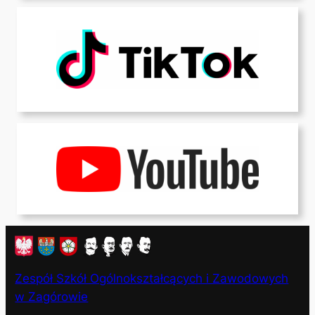
Zespół Szkół Ogólnokształcących i Zawodowych
w Zagórowie