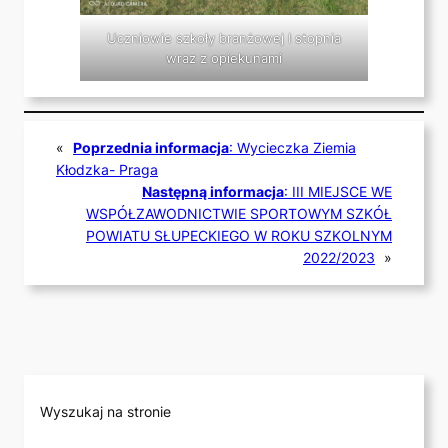
Uczniowie szkoły branżowej I stopnia
wraz z opiekunami
«
Poprzednia informacja
:
Wycieczka Ziemia
Kłodzka- Praga
Następną informacja
:
III MIEJSCE WE
WSPÓŁZAWODNICTWIE SPORTOWYM SZKÓŁ
POWIATU SŁUPECKIEGO W ROKU SZKOLNYM
2022/2023
»
Wyszukaj na stronie