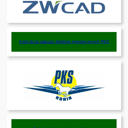
Instrukcja zakupu biletów miesięcznych PKS