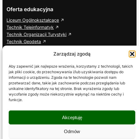
Oferta edukacyjna
Liceum Ogólnokształcące
Technik Teleinformatyk
Technik Organizacji Turystyki
Technik Geodeta
Branżowa Szkoła I Stopnia
Zarządzaj zgodą
Cisco Networking Academy
Aby zapewnić jak najlepsze wrażenia, korzystamy z technologii, takich
jak pliki cookie, do przechowywania i/lub uzyskiwania dostępu do
Informacje dodatkowe
Social media
informacji o urządzeniu. Zgoda na te technologie pozwoli nam
przetwarzać dane, takie jak zachowanie podczas przeglądania lub
ETR – Tekst łatwy do czytania
Facebook
unikalne identyfikatory na tej stronie. Brak wyrażenia zgody lub
Deklaracja dostępności
YouTube
wycofanie zgody może niekorzystnie wpłynąć na niektóre cechy i
Wniosek o zapewnienie dostępności
TikTok
funkcje.
RODO
Polityka prywatności
Akceptuję
Polityka plików cookies
Regulamin serwisu
Odmów