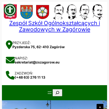
Przejdź
do
treści
Zespół Szkół Ogólnokształcących i
Zawodowych w Zagórowie
PRZYJEDŹ:
Pyzderska 75, 62-410 Zagórów
NAPISZ:
sekretariat@zszagorow.eu
ZADZWOŃ:
(+48 63) 276 11 13
Szukaj