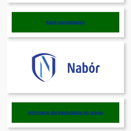
Kącik ósmoklasisty
Informacje dla kandydatów do szkoły