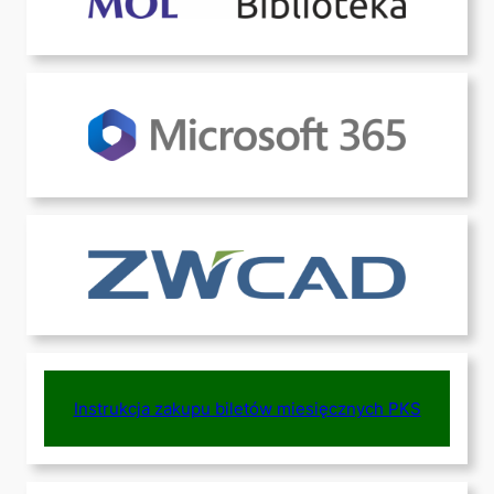
Instrukcja zakupu biletów miesięcznych PKS