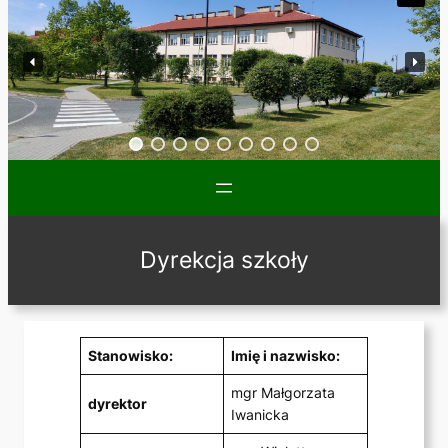
Dyrekcja szkoły
Stanowisko:
Imię i nazwisko:
mgr Małgorzata
dyrektor
Iwanicka