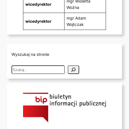
mgr Wioletta
wicedyrektor
Woźna
mgr Adam
wicedyrektor
Wojtczak
Wyszukaj na stronie
S
e
a
r
c
h