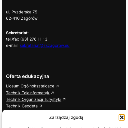
ul. Pyzderska 75
62-410 Zagórów
Sekretariat:
tel./fax (63) 276 11 13
e-mail:
sekretariat@zszagorow.eu
Oferta edukacyjna
Liceum Ogólnokształcące
Technik Teleinformatyk
Technik Organizacji Turystyki
Technik Geodeta
Branżowa Szkoła I Stopnia
Zarządzaj zgodą
Cisco Networking Academy