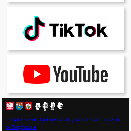
Zespół Szkół Ogólnokształcących i Zawodowych
w Zagórowie