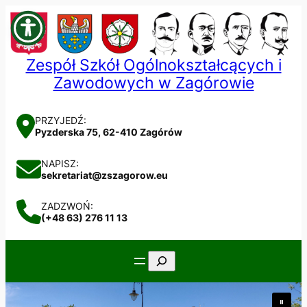
Przejdź
do
treści
Zespół Szkół Ogólnokształcących i
Zawodowych w Zagórowie
PRZYJEDŹ:
Pyzderska 75, 62-410 Zagórów
NAPISZ:
sekretariat@zszagorow.eu
ZADZWOŃ:
(+48 63) 276 11 13
Szukaj