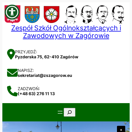
Przejdź
do
treści
Zespół Szkół Ogólnokształcących i
Zawodowych w Zagórowie
PRZYJEDŹ:
Pyzderska 75, 62-410 Zagórów
NAPISZ:
sekretariat@zszagorow.eu
ZADZWOŃ:
(+48 63) 276 11 13
Szukaj