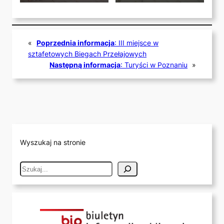
«
Poprzednia informacja
:
III miejsce w
sztafetowych Biegach Przełajowych
Następną informacja
:
Turyści w Poznaniu
»
Wyszukaj na stronie
S
e
a
r
c