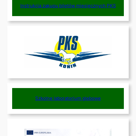
Instrukcja zakupu biletów miesięcznych PKS
Szkolne laboratorium glebowe