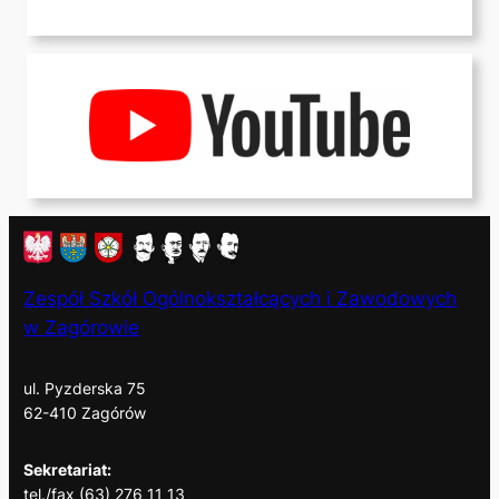
Zespół Szkół Ogólnokształcących i Zawodowych
w Zagórowie
ul. Pyzderska 75
62-410 Zagórów
Sekretariat:
tel./fax (63) 276 11 13