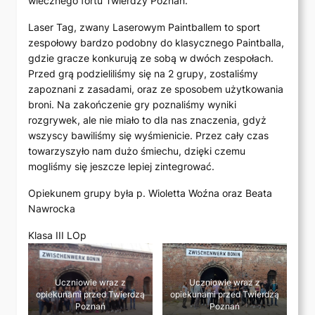
wiecznego fortu Twierdzy Poznań.
Laser Tag, zwany Laserowym Paintballem to sport
zespołowy bardzo podobny do klasycznego Paintballa,
gdzie gracze konkurują ze sobą w dwóch zespołach.
Przed grą podzieliliśmy się na 2 grupy, zostaliśmy
zapoznani z zasadami, oraz ze sposobem użytkowania
broni. Na zakończenie gry poznaliśmy wyniki
rozgrywek, ale nie miało to dla nas znaczenia, gdyż
wszyscy bawiliśmy się wyśmienicie. Przez cały czas
towarzyszyło nam dużo śmiechu, dzięki czemu
mogliśmy się jeszcze lepiej zintegrować.
Opiekunem grupy była p. Wioletta Woźna oraz Beata
Nawrocka
Klasa III LOp
Uczniowie wraz z
Uczniowie wraz z
opiekunami przed Twierdzą
opiekunami przed Twierdzą
Poznań
Poznań