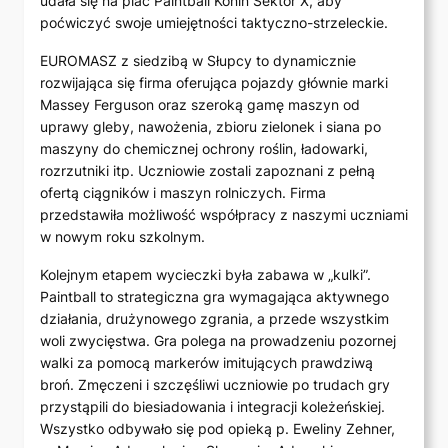
udała się na plac Paintball Konin Sektor X, aby
poćwiczyć swoje umiejętności taktyczno-strzeleckie.
EUROMASZ z siedzibą w Słupcy to dynamicznie
rozwijająca się firma oferująca pojazdy głównie marki
Massey Ferguson oraz szeroką gamę maszyn od
uprawy gleby, nawożenia, zbioru zielonek i siana po
maszyny do chemicznej ochrony roślin, ładowarki,
rozrzutniki itp. Uczniowie zostali zapoznani z pełną
ofertą ciągników i maszyn rolniczych. Firma
przedstawiła możliwość współpracy z naszymi uczniami
w nowym roku szkolnym.
Kolejnym etapem wycieczki była zabawa w „kulki”.
Paintball to strategiczna gra wymagająca aktywnego
działania, drużynowego zgrania, a przede wszystkim
woli zwycięstwa. Gra polega na prowadzeniu pozornej
walki za pomocą markerów imitujących prawdziwą
broń. Zmęczeni i szczęśliwi uczniowie po trudach gry
przystąpili do biesiadowania i integracji koleżeńskiej.
Wszystko odbywało się pod opieką p. Eweliny Zehner,