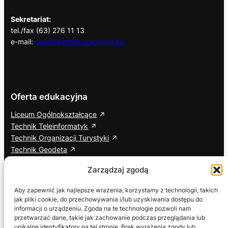
Sekretariat:
tel./fax (63) 276 11 13
e-mail:
sekretariat@zszagorow.eu
Oferta edukacyjna
Liceum Ogólnokształcące
Technik Teleinformatyk
Technik Organizacji Turystyki
Technik Geodeta
Branżowa Szkoła I Stopnia
Zarządzaj zgodą
Cisco Networking Academy
Aby zapewnić jak najlepsze wrażenia, korzystamy z technologii, takich
jak pliki cookie, do przechowywania i/lub uzyskiwania dostępu do
Informacje dodatkowe
Social media
informacji o urządzeniu. Zgoda na te technologie pozwoli nam
przetwarzać dane, takie jak zachowanie podczas przeglądania lub
ETR – Tekst łatwy do czytania
Facebook
unikalne identyfikatory na tej stronie. Brak wyrażenia zgody lub