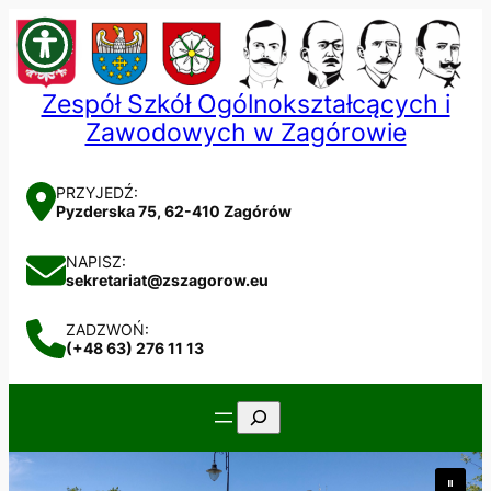
Przejdź
do
treści
Zespół Szkół Ogólnokształcących i
Zawodowych w Zagórowie
PRZYJEDŹ:
Pyzderska 75, 62-410 Zagórów
NAPISZ:
sekretariat@zszagorow.eu
ZADZWOŃ:
(+48 63) 276 11 13
Szukaj