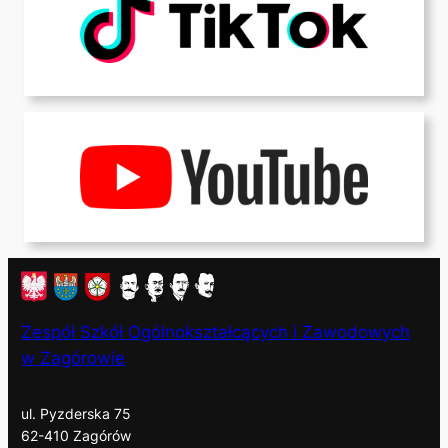
Zespół Szkół Ogólnokształcących i Zawodowych
w Zagórowie
ul. Pyzderska 75
62-410 Zagórów