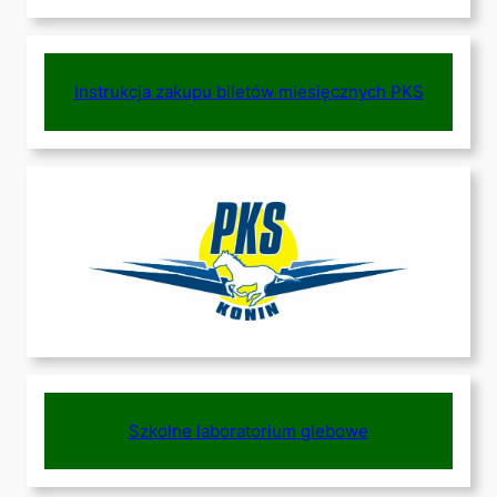
Instrukcja zakupu biletów miesięcznych PKS
Szkolne laboratorium glebowe