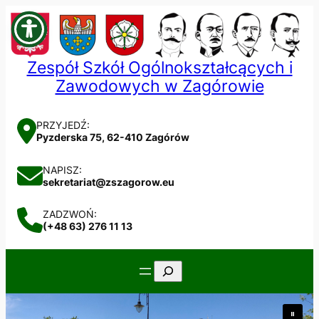
Przejdź
do
treści
Zespół Szkół Ogólnokształcących i
Zawodowych w Zagórowie
PRZYJEDŹ:
Pyzderska 75, 62-410 Zagórów
NAPISZ:
sekretariat@zszagorow.eu
ZADZWOŃ:
(+48 63) 276 11 13
Szukaj