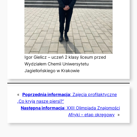
Igor Gielicz – uczeń 2 klasy liceum przed
Wydziałem Chemii Uniwersytetu
Jagiellońskiego w Krakowie
«
Poprzednia informacja
:
Zajęcia profilaktyczne
„Co kryją nasze piersi?”
Następną informacja
:
XXII Olimpiada Znajomości
Afryki – etap okręgowy
»