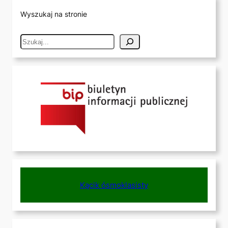
Wyszukaj na stronie
S
e
a
r
c
h
Kącik ósmoklasisty