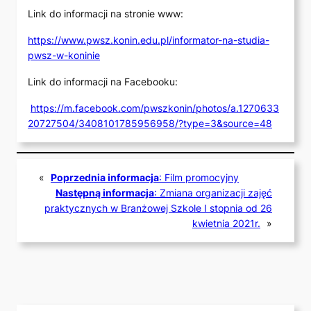
Link do informacji na stronie www:
https://www.pwsz.konin.edu.pl/informator-na-studia-
pwsz-w-koninie
Link do informacji na Facebooku:
https://m.facebook.com/pwszkonin/photos/a.1270633
20727504/3408101785956958/?type=3&source=48
«
Poprzednia informacja
:
Film promocyjny
Następną informacja
:
Zmiana organizacji zajęć
praktycznych w Branżowej Szkole I stopnia od 26
kwietnia 2021r.
»