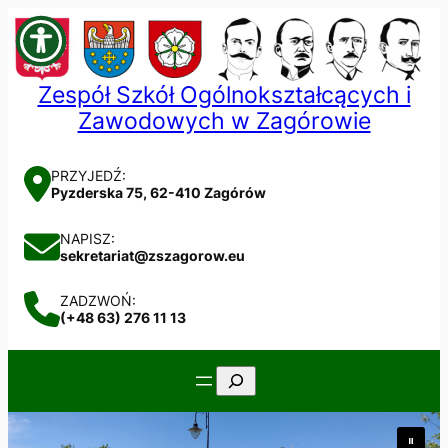
Przejdź
do
treści
Zespół Szkół Ogólnokształcących i
Zawodowych w Zagórowie
PRZYJEDŹ:
Pyzderska 75, 62-410 Zagórów
NAPISZ:
sekretariat@zszagorow.eu
ZADZWOŃ:
(+48 63) 276 11 13
Szukaj