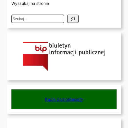
Wyszukaj na stronie
S
e
a
r
c
h
Kącik ósmoklasisty