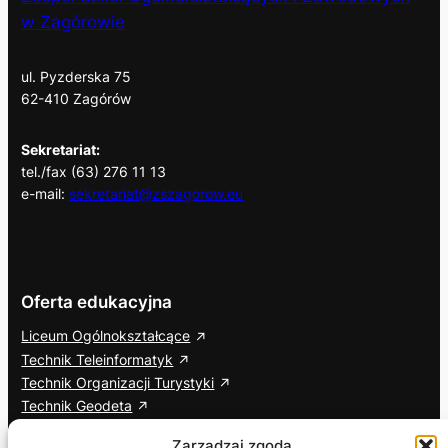
w Zagórowie
ul. Pyzderska 75
62-410 Zagórów
Sekretariat:
tel./fax (63) 276 11 13
e-mail:
sekretariat@zszagorow.eu
Oferta edukacyjna
Liceum Ogólnokształcące
Technik Teleinformatyk
Technik Organizacji Turystyki
Technik Geodeta
Branżowa Szkoła I Stopnia
Zarządzaj zgodą