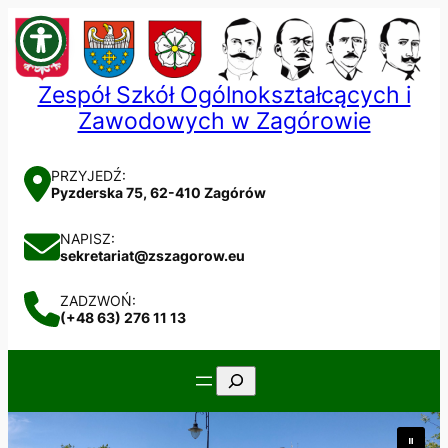
Przejdź
do
treści
Zespół Szkół Ogólnokształcących i
Zawodowych w Zagórowie
PRZYJEDŹ:
Pyzderska 75, 62-410 Zagórów
NAPISZ:
sekretariat@zszagorow.eu
ZADZWOŃ:
(+48 63) 276 11 13
Szukaj