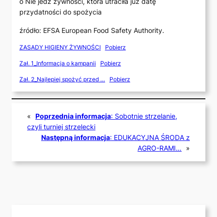
o Nie jedz żywności, która utraciła już datę
przydatności do spożycia
źródło: EFSA European Food Safety Authority.
ZASADY HIGIENY ŻYWNOŚCI
Pobierz
Zał. 1_Informacja o kampanii
Pobierz
Zał. 2_Najlepiej spożyć przed …
Pobierz
«
Poprzednia informacja
:
Sobotnie strzelanie,
czyli turniej strzelecki
Następną informacja
:
EDUKACYJNA ŚRODA z
AGRO-RAMI…
»