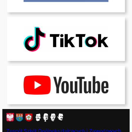
Zespół Szkół Ogólnokształcących i Zawodowych