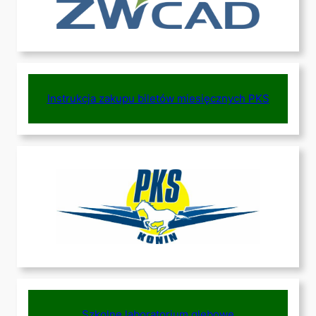
Instrukcja zakupu biletów miesięcznych PKS
Szkolne laboratorium glebowe