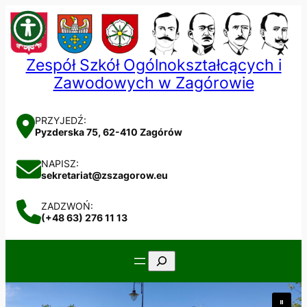
Przejdź
do
treści
Zespół Szkół Ogólnokształcących i
Zawodowych w Zagórowie
PRZYJEDŹ:
Pyzderska 75, 62-410 Zagórów
NAPISZ:
sekretariat@zszagorow.eu
ZADZWOŃ:
(+48 63) 276 11 13
Szukaj