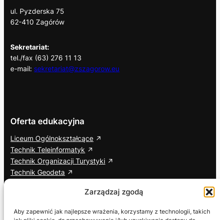
ul. Pyzderska 75
62-410 Zagórów
Sekretariat:
tel./fax (63) 276 11 13
e-mail:
sekretariat@zszagorow.eu
Oferta edukacyjna
Liceum Ogólnokształcące
Technik Teleinformatyk
Technik Organizacji Turystyki
Technik Geodeta
Branżowa Szkoła I Stopnia
Zarządzaj zgodą
Cisco Networking Academy
Aby zapewnić jak najlepsze wrażenia, korzystamy z technologii, takich