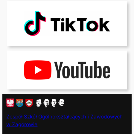
Zespół Szkół Ogólnokształcących i Zawodowych
w Zagórowie