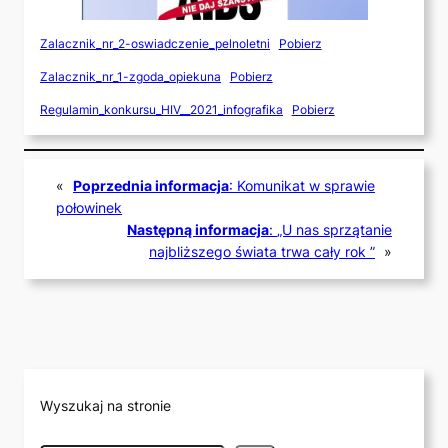
Zalacznik_nr_2-oswiadczenie_pelnoletni
Pobierz
Zalacznik_nr_1-zgoda_opiekuna
Pobierz
Regulamin_konkursu_HIV__2021_infografika
Pobierz
«
Poprzednia informacja
:
Komunikat w sprawie
połowinek
Następną informacja
:
„U nas sprzątanie
najbliższego świata trwa cały rok ”
»
Wyszukaj na stronie