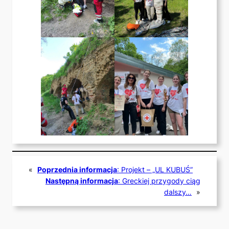
«
Poprzednia informacja
:
Projekt – „UL KUBUŚ”
Następną informacja
:
Greckiej przygody ciąg
dalszy…
»