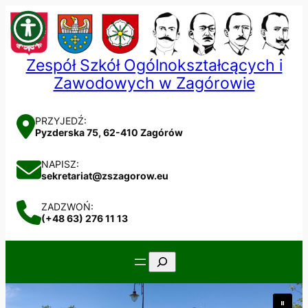
Przejdź
do
treści
Zespół Szkół Ogólnokształcących i
Zawodowych w Zagórowie
PRZYJEDŹ:
Pyzderska 75, 62-410 Zagórów
NAPISZ:
sekretariat@zszagorow.eu
ZADZWOŃ:
(+48 63) 276 11 13
Szukaj