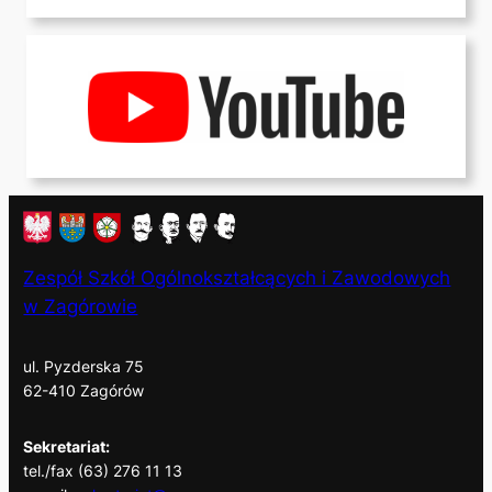
Zespół Szkół Ogólnokształcących i Zawodowych
w Zagórowie
ul. Pyzderska 75
62-410 Zagórów
Sekretariat:
tel./fax (63) 276 11 13