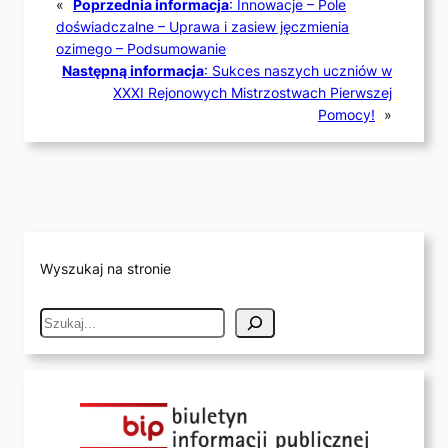
«
Poprzednia informacja
:
Innowacje – Pole
doświadczalne – Uprawa i zasiew jęczmienia
ozimego – Podsumowanie
Następną informacja
:
Sukces naszych uczniów w
XXXI Rejonowych Mistrzostwach Pierwszej
Pomocy!
»
Wyszukaj na stronie
S
e
a
r
c