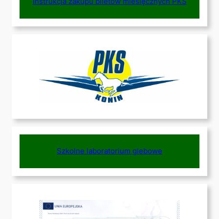
Instrukcja zakupu biletów miesięcznych PKS
Szkolne laboratorium glebowe