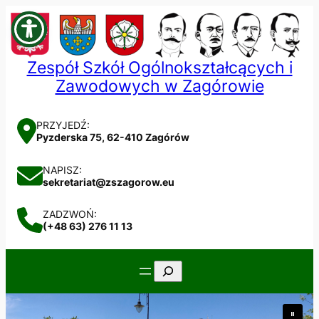
Przejdź
do
treści
Zespół Szkół Ogólnokształcących i
Zawodowych w Zagórowie
PRZYJEDŹ:
Pyzderska 75, 62-410 Zagórów
NAPISZ:
sekretariat@zszagorow.eu
ZADZWOŃ:
(+48 63) 276 11 13
Szukaj