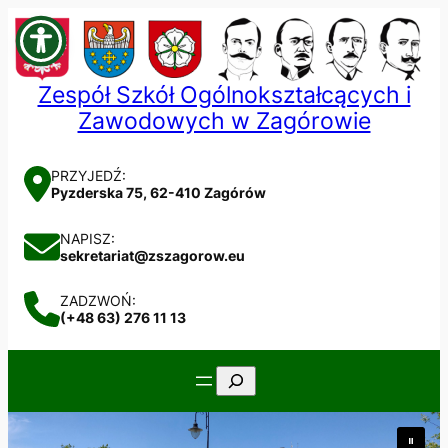
Przejdź
do
treści
Zespół Szkół Ogólnokształcących i
Zawodowych w Zagórowie
PRZYJEDŹ:
Pyzderska 75, 62-410 Zagórów
NAPISZ:
sekretariat@zszagorow.eu
ZADZWOŃ:
(+48 63) 276 11 13
Szukaj