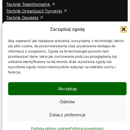
Technik Teleinformatyk
Technik Organizacji Turystyki
Technik Geodeta
Branżowa Szkoła I Stopnia
Zarządzaj zgodą
Cisco Networking Academy
Aby zapewnić jak najlepsze wrażenia, korzystamy z technologii, takich
jak pliki cookie, do przechowywania i/lub uzyskiwania dostępu do
Informacje dodatkowe
Social media
informacji o urządzeniu. Zgoda na te technologie pozwoli nam
przetwarzać dane, takie jak zachowanie podczas przeglądania lub
ETR – Tekst łatwy do czytania
Facebook
unikalne identyfikatory na tej stronie. Brak wyrażenia zgody lub
Deklaracja dostępności
YouTube
wycofanie zgody może niekorzystnie wpłynąć na niektóre cechy i
Wniosek o zapewnienie dostępności
TikTok
funkcje.
RODO
Polityka prywatności
Akceptuję
Polityka plików cookies
Regulamin serwisu
Odmów
Zobacz preferencje
Copyright © 2026 Zespół Szkół Ogólnokształcących i
Zawodowych w Zagórowie
Polityka plików cookies
Polityka prywatności