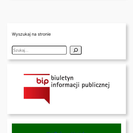
Wyszukaj na stronie
S
e
a
r
c
h