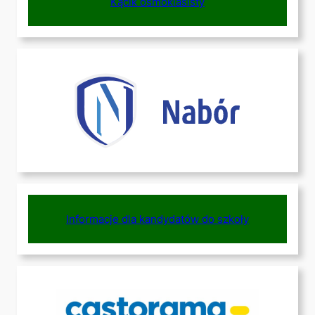
Kącik ósmoklasisty
Informacje dla kandydatów do szkoły