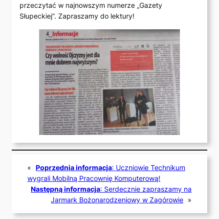
przeczytać w najnowszym numerze „Gazety
Słupeckiej”. Zapraszamy do lektury!
«
Poprzednia informacja
:
Uczniowie Technikum
wygrali Mobilną Pracownię Komputerową!
Następną informacja
:
Serdecznie zapraszamy na
Jarmark Bożonarodzeniowy w Zagórowie
»