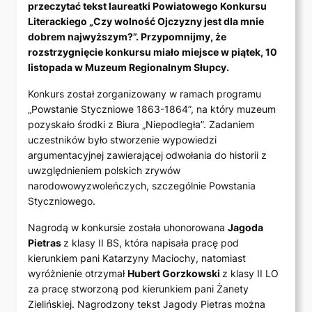
przeczytać tekst laureatki Powiatowego Konkursu
Literackiego „Czy wolność Ojczyzny jest dla mnie
dobrem najwyższym?”. Przypomnijmy, że
rozstrzygnięcie konkursu miało miejsce w piątek, 10
listopada w Muzeum Regionalnym Słupcy.
Konkurs został zorganizowany w ramach programu
„Powstanie Styczniowe 1863-1864”, na który muzeum
pozyskało środki z Biura „Niepodległa”. Zadaniem
uczestników było stworzenie wypowiedzi
argumentacyjnej zawierającej odwołania do historii z
uwzględnieniem polskich zrywów
narodowowyzwoleńczych, szczególnie Powstania
Styczniowego.
Nagrodą w konkursie została uhonorowana
Jagoda
Pietras
z klasy II BS, która napisała pracę pod
kierunkiem pani Katarzyny Maciochy, natomiast
wyróżnienie otrzymał
Hubert Gorzkowski
z klasy II LO
za pracę stworzoną pod kierunkiem pani Żanety
Zielińskiej. Nagrodzony tekst Jagody Pietras można