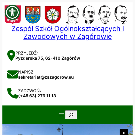
Przejdź
do
treści
Zespół Szkół Ogólnokształcących i
Zawodowych w Zagórowie
PRZYJEDŹ:
Pyzderska 75, 62-410 Zagórów
NAPISZ:
sekretariat@zszagorow.eu
ZADZWOŃ:
(+48 63) 276 11 13
Szukaj