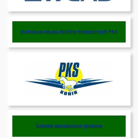
Instrukcja zakupu biletów miesięcznych PKS
Szkolne laboratorium glebowe