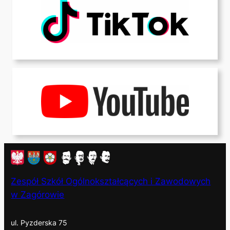
Zespół Szkół Ogólnokształcących i Zawodowych
w Zagórowie
ul. Pyzderska 75