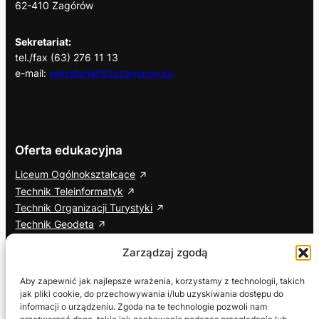
62-410 Zagórów
Sekretariat:
tel./fax (63) 276 11 13
e-mail:
sekretariat@zszagorow.eu
Oferta edukacyjna
Liceum Ogólnokształcące
Technik Teleinformatyk
Technik Organizacji Turystyki
Technik Geodeta
Branżowa Szkoła I Stopnia
Zarządzaj zgodą
Cisco Networking Academy
Aby zapewnić jak najlepsze wrażenia, korzystamy z technologii, takich
jak pliki cookie, do przechowywania i/lub uzyskiwania dostępu do
Informacje dodatkowe
Social media
informacji o urządzeniu. Zgoda na te technologie pozwoli nam