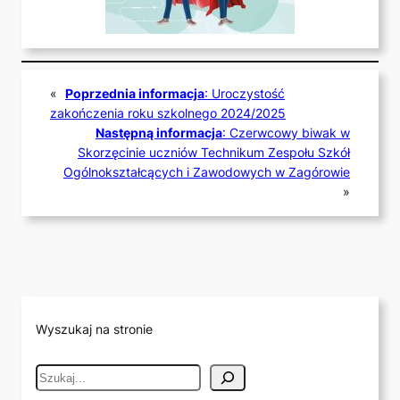
«
Poprzednia informacja
:
Uroczystość
zakończenia roku szkolnego 2024/2025
Następną informacja
:
Czerwcowy biwak w
Skorzęcinie uczniów Technikum Zespołu Szkół
Ogólnokształcących i Zawodowych w Zagórowie
»
Wyszukaj na stronie
S
e