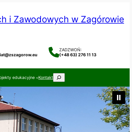
ych i Zawodowych w Zagórowie
ZADZWOŃ:
riat@zszagorow.eu
(+48 63) 276 11 13
Szukaj
ojekty edukacyjne
Kontakt