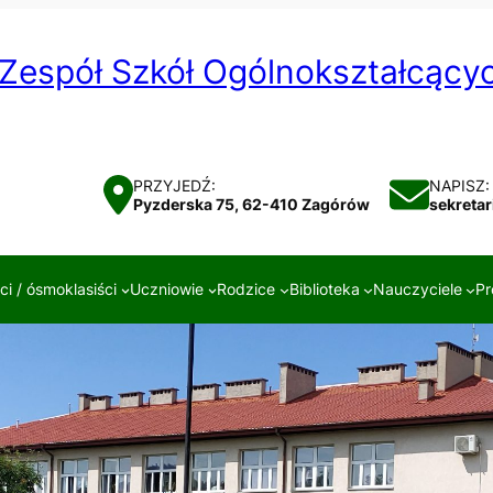
Zespół Szkół Ogólnokształcąc
PRZYJEDŹ:
NAPISZ:
Pyzderska 75, 62-410 Zagórów
sekreta
i / ósmoklasiści
Uczniowie
Rodzice
Biblioteka
Nauczyciele
Pr