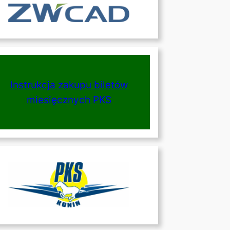
Instrukcja zakupu biletów
miesięcznych PKS