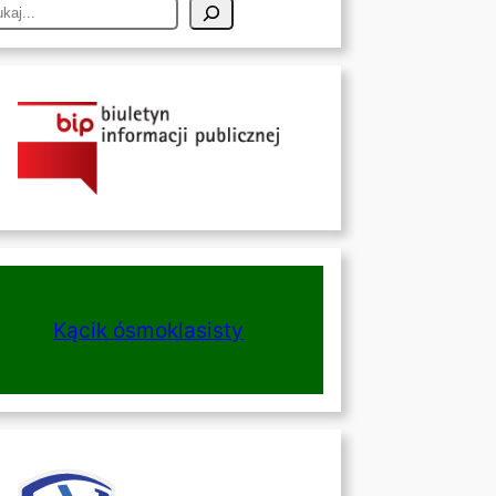
Kącik ósmoklasisty