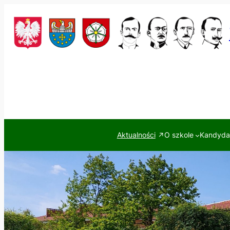
Przejdź
do
treści
Aktualności
O szkole
Kandydac