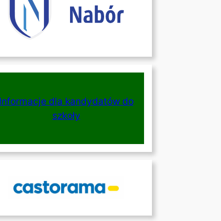
Informacje dla kandydatów do
szkoły