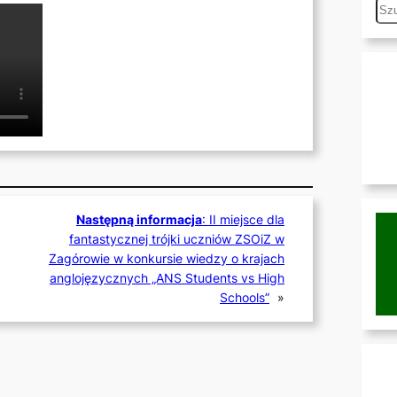
S
e
a
r
c
h
Następną informacja
:
II miejsce dla
fantastycznej trójki uczniów ZSOiZ w
Zagórowie w konkursie wiedzy o krajach
anglojęzycznych „ANS Students vs High
Schools”
»