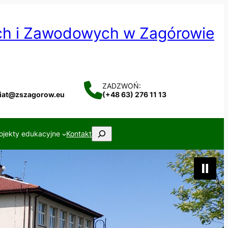
ych i Zawodowych w Zagórowie
ZADZWOŃ:
riat@zszagorow.eu
(+48 63) 276 11 13
Szukaj
ojekty edukacyjne
Kontakt