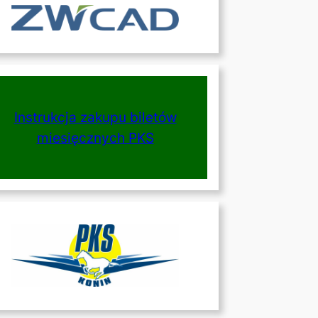
Instrukcja zakupu biletów
miesięcznych PKS