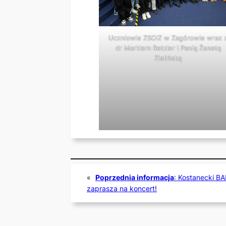
Uczniowie ZSOiZ w Zagórowie wraz 
dr Markiem Retzler i Panią Żanetą
Zielińską
«
Poprzednia informacja
:
Kostanecki B
zaprasza na koncert!