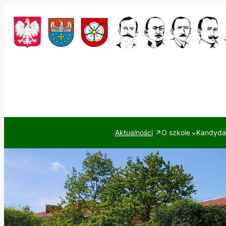
Przejdź
do
treści
Aktualności
O szkole
Kandydac