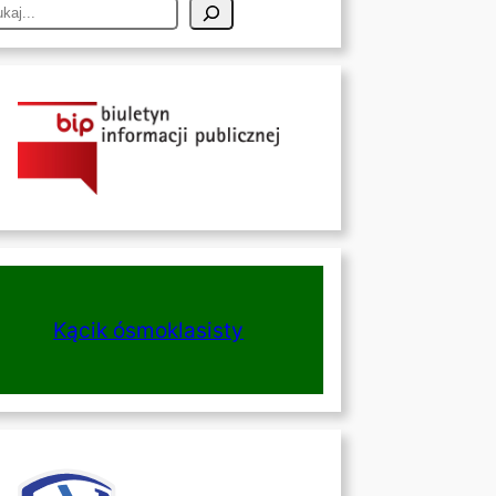
Kącik ósmoklasisty