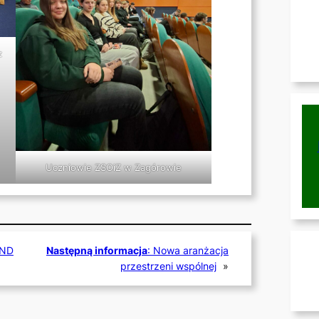
z
Uczniowie ZSOiZ w Zagórowie
AND
Następną informacja
:
Nowa aranżacja
przestrzeni wspólnej
»