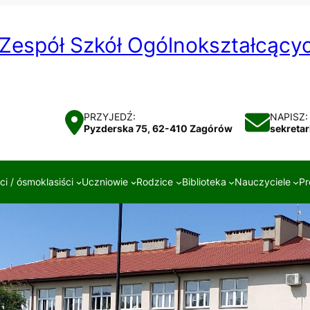
Zespół Szkół Ogólnokształcąc
PRZYJEDŹ:
NAPISZ:
Pyzderska 75, 62-410 Zagórów
sekreta
i / ósmoklasiści
Uczniowie
Rodzice
Biblioteka
Nauczyciele
Pr