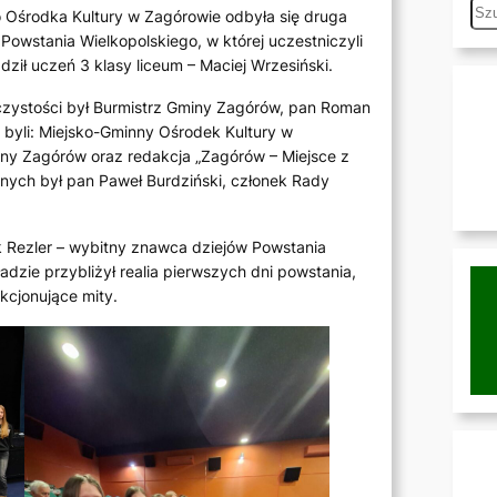
S
o Ośrodka Kultury w Zagórowie odbyła się druga
e
owstania Wielkopolskiego, w której uczestniczyli
ził uczeń 3 klasy liceum – Maciej Wrzesiński.
a
r
zystości był Burmistrz Gminy Zagórów, pan Roman
c
byli: Miejsko-Gminny Ośrodek Kultury w
h
miny Zagórów oraz redakcja „Zagórów – Miejsce z
jnych był pan Paweł Burdziński, członek Rady
 Rezler – wybitny znawca dziejów Powstania
adzie przybliżył realia pierwszych dni powstania,
nkcjonujące mity.