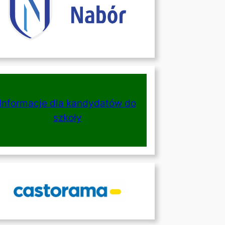
Informacje dla kandydatów do
szkoły