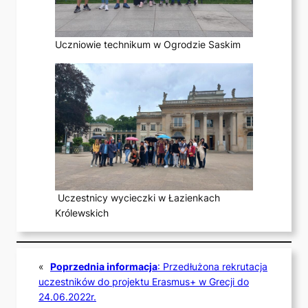
Uczniowie technikum w Ogrodzie Saskim
Uczestnicy wycieczki w Łazienkach
Królewskich
«
Poprzednia informacja
:
Przedłużona rekrutacja
uczestników do projektu Erasmus+ w Grecji do
24.06.2022r.