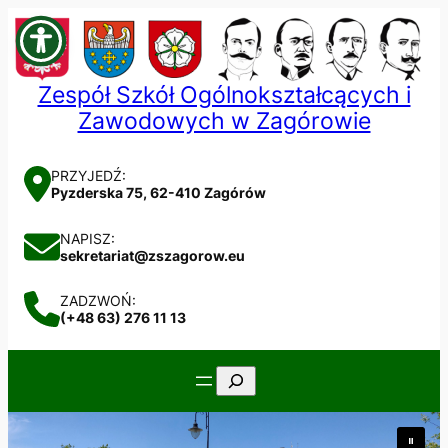
Przejdź
do
treści
Zespół Szkół Ogólnokształcących i
Zawodowych w Zagórowie
PRZYJEDŹ:
Pyzderska 75, 62-410 Zagórów
NAPISZ:
sekretariat@zszagorow.eu
ZADZWOŃ:
(+48 63) 276 11 13
Szukaj