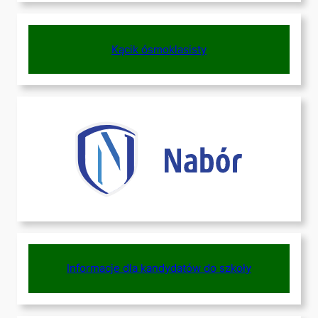
Kącik ósmoklasisty
Informacje dla kandydatów do szkoły