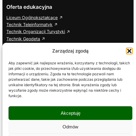
Oferta edukacyjna
Liceum Ogólnokształcące
Technik Teleinformatyk
Technik Organizacji Turystyki
Technik Geodeta
Branżowa Szkoła I Stopnia
Zarządzaj zgodą
Cisco Networking Academy
Aby zapewnić jak najlepsze wrażenia, korzystamy z technologii, takich
jak pliki cookie, do przechowywania i/lub uzyskiwania dostępu do
Informacje dodatkowe
Social media
informacji o urządzeniu. Zgoda na te technologie pozwoli nam
przetwarzać dane, takie jak zachowanie podczas przeglądania lub
ETR – Tekst łatwy do czytania
Facebook
unikalne identyfikatory na tej stronie. Brak wyrażenia zgody lub
Deklaracja dostępności
YouTube
wycofanie zgody może niekorzystnie wpłynąć na niektóre cechy i
Wniosek o zapewnienie dostępności
TikTok
funkcje.
RODO
Polityka prywatności
Akceptuję
Polityka plików cookies
Regulamin serwisu
Odmów