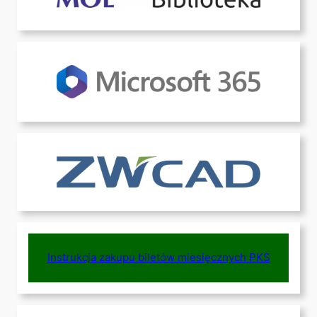
Instrukcja zakupu biletów miesięcznych PKS