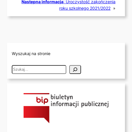
Następną informacja
:
Uroczystość zakończenia
roku szkolnego 2021/2022
»
Wyszukaj na stronie
S
e
a
r
c
h