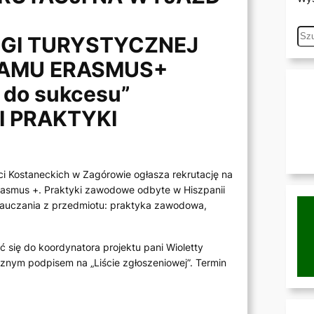
S
GI TURYSTYCZNEJ
e
AMU ERASMUS+
a
 do sukcesu”
r
c
I PRAKTYKI
h
 Kostaneckich w Zagórowie ogłasza rekrutację na
rasmus +. Praktyki zawodowe odbyte w Hiszpanii
nauczania z przedmiotu: praktyka zawodowa,
ć się do koordynatora projektu pani Wioletty
cznym podpisem na „Liście zgłoszeniowej”. Termin