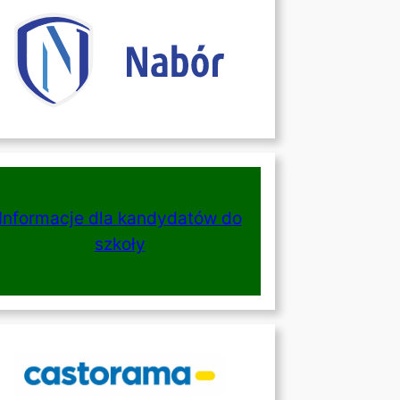
Informacje dla kandydatów do
szkoły