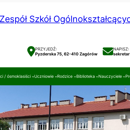
Zespół Szkół Ogólnokształcąc
PRZYJEDŹ:
NAPISZ:
Pyzderska 75, 62-410 Zagórów
sekreta
i / ósmoklasiści
Uczniowie
Rodzice
Biblioteka
Nauczyciele
Pr