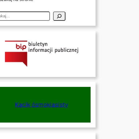
Kącik ósmoklasisty