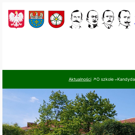
Przejdź
do
treści
Aktualności
O szkole
Kandydac