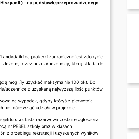
 Hiszpanii ) – na podstawie przeprowadzonego
t
andydatki na praktyki zagraniczne jest zdobycie
i złożonej przez ucznia/uczennicy, którą składa do
ędą mogli/ły uzyskać maksymalnie 100 pkt. Do
owie/uczennice z uzyskaną najwyższą ilość punktów.
rwowa na wypadek, gdyby któryś z pierwotnie
 nie mógł wziąć udziału w projekcie.
ojektu oraz Lista rezerwowa zostanie ogłoszona
ocą nr PESEL szkoły oraz w klasach
5r. z przebiegu rekrutacji i uzyskanych wyników