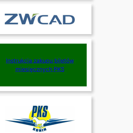
Instrukcja zakupu biletów
miesięcznych PKS