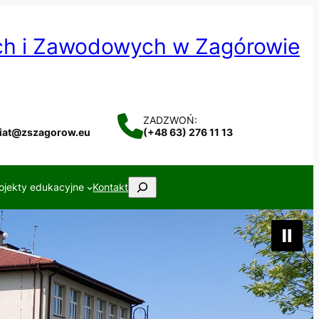
ych i Zawodowych w Zagórowie
ZADZWOŃ:
riat@zszagorow.eu
(+48 63) 276 11 13
Szukaj
ojekty edukacyjne
Kontakt