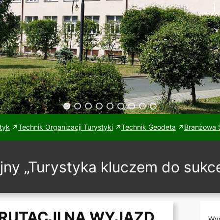
tyk
Technik Organizacji Turystyki
Technik Geodeta
Branżowa S
jny „Turystyka kluczem do suk
KRUTACJI NA WYJAZD
Wys