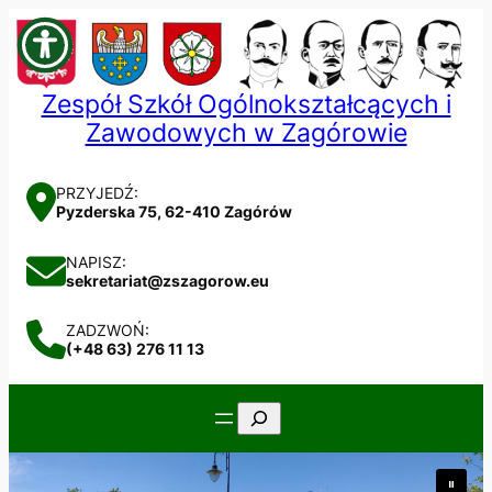
Przejdź
do
treści
Zespół Szkół Ogólnokształcących i
Zawodowych w Zagórowie
PRZYJEDŹ:
Pyzderska 75, 62-410 Zagórów
NAPISZ:
sekretariat@zszagorow.eu
ZADZWOŃ:
(+48 63) 276 11 13
Szukaj