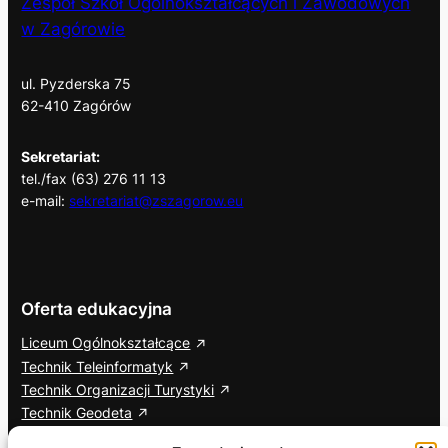
Zespół Szkół Ogólnokształcących i Zawodowych
w Zagórowie
ul. Pyzderska 75
62-410 Zagórów
Sekretariat:
tel./fax (63) 276 11 13
e-mail:
sekretariat@zszagorow.eu
Oferta edukacyjna
Liceum Ogólnokształcące
Technik Teleinformatyk
Technik Organizacji Turystyki
Technik Geodeta
Branżowa Szkoła I Stopnia