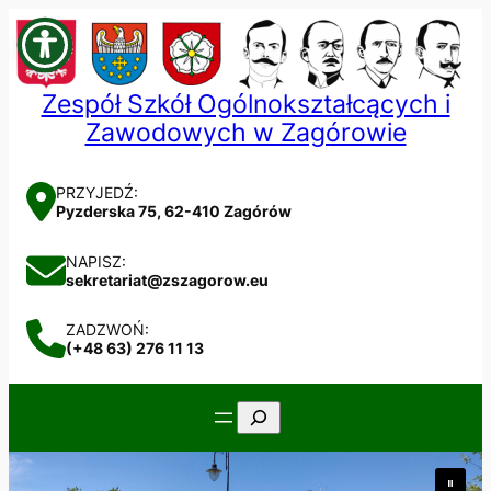
Przejdź
do
treści
Zespół Szkół Ogólnokształcących i
Zawodowych w Zagórowie
PRZYJEDŹ:
Pyzderska 75, 62-410 Zagórów
NAPISZ:
sekretariat@zszagorow.eu
ZADZWOŃ:
(+48 63) 276 11 13
Szukaj