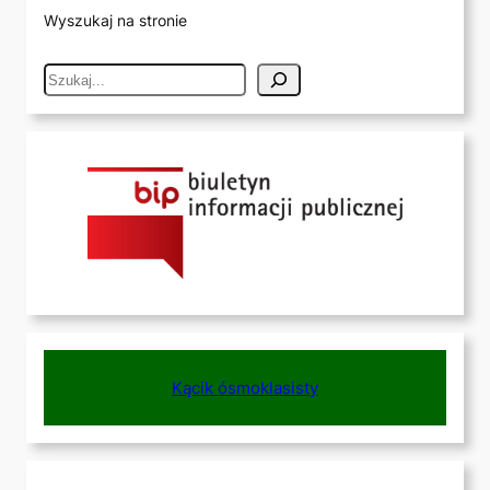
Wyszukaj na stronie
S
e
a
r
c
h
Kącik ósmoklasisty