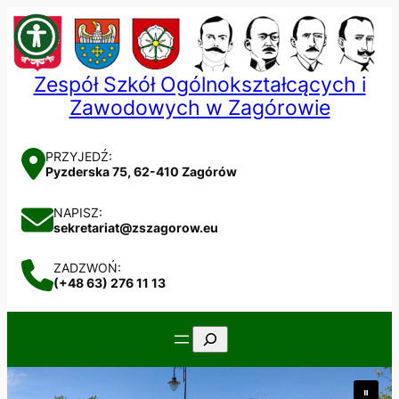
Przejdź
do
treści
Zespół Szkół Ogólnokształcących i
Zawodowych w Zagórowie
PRZYJEDŹ:
Pyzderska 75, 62-410 Zagórów
NAPISZ:
sekretariat@zszagorow.eu
ZADZWOŃ:
(+48 63) 276 11 13
Szukaj