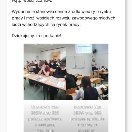
wątpliwości uczniów.
Wydarzenie stanowiło cenne źródło wiedzy o rynku
pracy i możliwościach rozwoju zawodowego młodych
ludzi wchodzących na rynek pracy.
Dziękujemy za spotkanie!
Uczniowie klas
Uczniowie klas
3BSW oraz 3BS
3BSW oraz 3BS
podczas spotkania
podczas spotkania
z zastępcą
z zastępcą
dyrektora
dyrektora