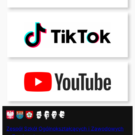
Zespół Szkół Ogólnokształcących i Zawodowych