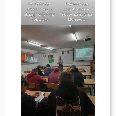
Powiatowego
Powiatowego
Urzędu Pracy w
Urzędu Pracy w
Słupcy, panią Anna
Słupcy, panią Anna
Mokrzycką
Mokrzycką