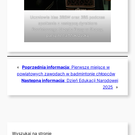
Uczniowie klas 3BSW oraz 3BS podczas
spotkania z zastępcą dyrektora
Powiatowego Urzędu Pracy w Słupcy,
panią Anna Mokrzycką
«
Poprzednia informacja
:
Pierwsze miejsce w
powiatowych zawodach w badmintonie chłopców
Następną informacja
:
Dzień Edukacji Narodowej
2025
»
Wyszukaj na stronie