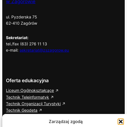
w Zagórowie
ul. Pyzderska 75
62-410 Zagórów
Sekretariat:
tel./fax (63) 276 11 13
e-mail:
sekretariat@zszagorow.eu
Oferta edukacyjna
Liceum Ogólnokształcące
Technik Teleinformatyk
Technik Organizacji Turystyki
Technik Geodeta
Branżowa Szkoła I Stopnia
Zarządzaj zgodą
Cisco Networking Academy