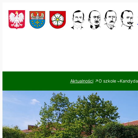
Przejdź
do
treści
Aktualności
O szkole
Kandydac