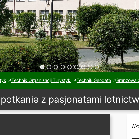
tyk
Technik Organizacji Turystyki
Technik Geodeta
Branżowa S
potkanie z pasjonatami lotnict
Wys