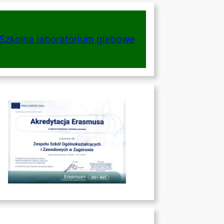
Szkolne laboratorium glebowe