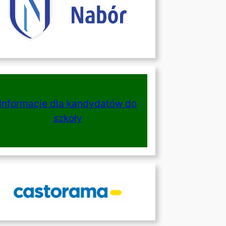
Informacje dla kandydatów do
szkoły