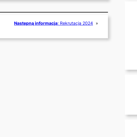
Następną informacja
:
Rekrutacja 2024
»