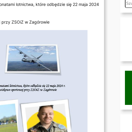
S
natami lotnictwa, które odbędzie się 22 maja 2024
e
a
j przy ZSOiZ w Zagórowie
r
c
h