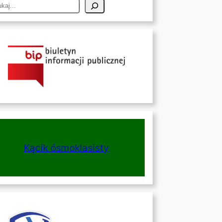
Kącik ósmoklasisty