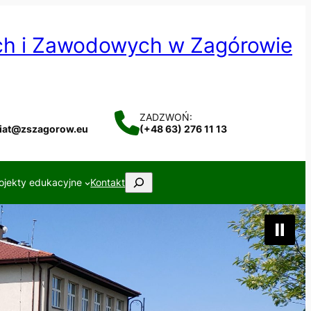
ych i Zawodowych w Zagórowie
ZADZWOŃ:
riat@zszagorow.eu
(+48 63) 276 11 13
Szukaj
ojekty edukacyjne
Kontakt