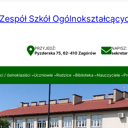
Zespół Szkół Ogólnokształcąc
PRZYJEDŹ:
NAPISZ:
Pyzderska 75, 62-410 Zagórów
sekreta
i / ósmoklasiści
Uczniowie
Rodzice
Biblioteka
Nauczyciele
Pr