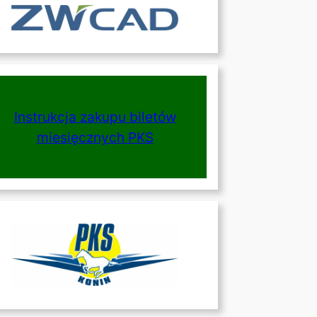
Instrukcja zakupu biletów
miesięcznych PKS