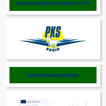
Instrukcja zakupu biletów miesięcznych PKS
Szkolne laboratorium glebowe