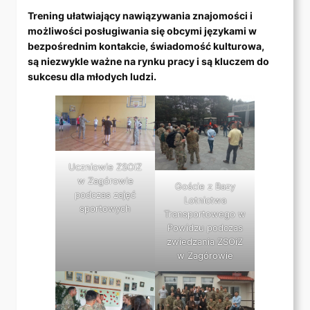
Trening ułatwiający nawiązywania znajomości i
możliwości posługiwania się obcymi językami w
bezpośrednim kontakcie, świadomość kulturowa,
są niezwykle ważne na rynku pracy i są kluczem do
sukcesu dla młodych ludzi.
Uczniowie ZSOiZ
w Zagórowie
Goście z Bazy
podczas zajęć
Lotnictwa
sportowych
Transportowego w
Powidzu podczas
zwiedzania ZSOiZ
w Zagórowie