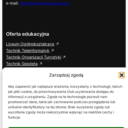
e-mail:
sekretariat@zszagorow.eu
Oferta edukacyjna
Liceum Ogólnokształcące
Technik Teleinformatyk
Technik Organizacji Turystyki
Technik Geodeta
Branżowa Szkoła I Stopnia
Zarządzaj zgodą
Cisco Networking Academy
Aby zapewnić jak najlepsze wrażenia, korzystamy z technologii, takich
jak pliki cookie, do przechowywania i/lub uzyskiwania dostępu do
Informacje dodatkowe
Social media
informacji o urządzeniu. Zgoda na te technologie pozwoli nam
przetwarzać dane, takie jak zachowanie podczas przeglądania lub
ETR – Tekst łatwy do czytania
Facebook
unikalne identyfikatory na tej stronie. Brak wyrażenia zgody lub
Deklaracja dostępności
YouTube
wycofanie zgody może niekorzystnie wpłynąć na niektóre cechy i
Wniosek o zapewnienie dostępności
TikTok
funkcje.
RODO