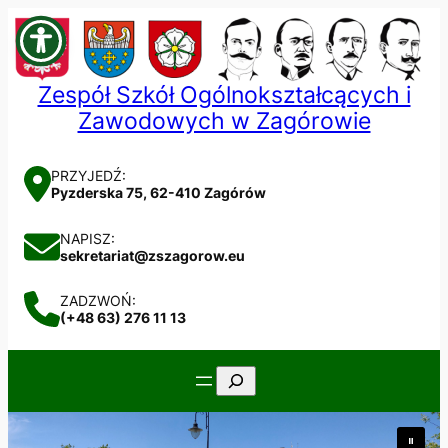
Przejdź
do
treści
Zespół Szkół Ogólnokształcących i
Zawodowych w Zagórowie
PRZYJEDŹ:
Pyzderska 75, 62-410 Zagórów
NAPISZ:
sekretariat@zszagorow.eu
ZADZWOŃ:
(+48 63) 276 11 13
Szukaj