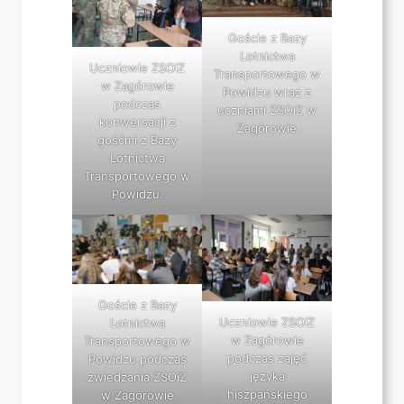
Goście z Bazy
Lotnictwa
Uczniowie ZSOiZ
Transportowego w
w Zagórowie
Powidzu wraz z
podczas
uczniami ZSOiZ w
konwersacji z
Zagórowie
gośćmi z Bazy
Lotnictwa
Transportowego w
Powidzu.
Goście z Bazy
Uczniowie ZSOiZ
Lotnictwa
w Zagórowie
Transportowego w
podczas zajęć
Powidzu podczas
języka
zwiedzania ZSOiZ
hiszpańskiego
w Zagórowie