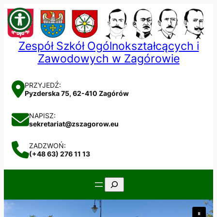
Przejdź
do
treści
Zespół Szkół Ogólnokształcących i
Zawodowych w Zagórowie
PRZYJEDŹ:
Pyzderska 75, 62-410 Zagórów
NAPISZ:
sekretariat@zszagorow.eu
ZADZWOŃ:
(+48 63) 276 11 13
Szukaj