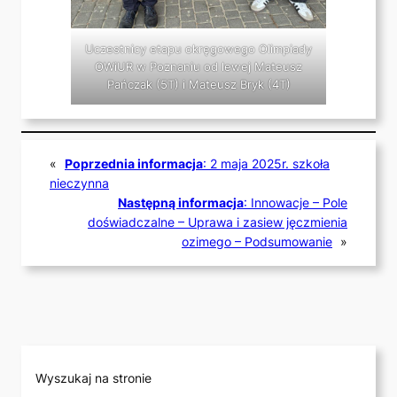
Uczestnicy etapu okręgowego Olimpiady
OWiUR w Poznaniu od lewej Mateusz
Pańczak (5T) i Mateusz Bryk (4T)
«
Poprzednia informacja
:
2 maja 2025r. szkoła
nieczynna
Następną informacja
:
Innowacje – Pole
doświadczalne – Uprawa i zasiew jęczmienia
ozimego – Podsumowanie
»
Wyszukaj na stronie