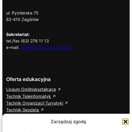
ul. Pyzderska 75
62-410 Zagórów
Sekretariat:
tel./fax (63) 276 11 13
e-mail:
sekretariat@zszagorow.eu
Oferta edukacyjna
Liceum Ogólnokształcące
Technik Teleinformatyk
Technik Organizacji Turystyki
Technik Geodeta
Branżowa Szkoła I Stopnia
Zarządzaj zgodą
Cisco Networking Academy