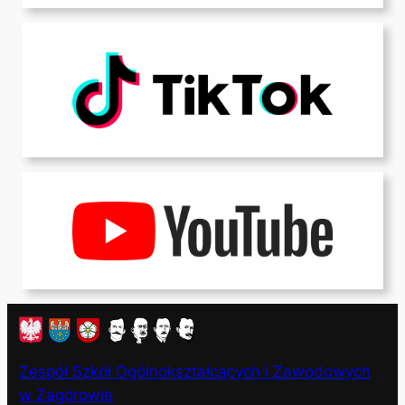
Zespół Szkół Ogólnokształcących i Zawodowych
w Zagórowie