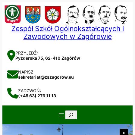
Przejdź
do
treści
Zespół Szkół Ogólnokształcących i
Zawodowych w Zagórowie
PRZYJEDŹ:
Pyzderska 75, 62-410 Zagórów
NAPISZ:
sekretariat@zszagorow.eu
ZADZWOŃ:
(+48 63) 276 11 13
Szukaj