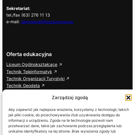
Sekretariat:
tel./fax (63) 276 11 13
e-mail:
sekretariat@zszagorow.eu
Oferta edukacyjna
Liceum Ogólnokształcące
Technik Teleinformatyk
Technik Organizacji Turystyki
Technik Geodeta
Branżowa Szkoła I Stopnia
Zarządzaj zgodą
Cisco Networking Academy
Aby zapewnić jak najlepsze wrażenia, korzystamy z technologii, takich
jak pliki cookie, do przechowywania i/lub uzyskiwania dostępu do
Informacje dodatkowe
Social media
informacji o urządzeniu. Zgoda na te technologie pozwoli nam
przetwarzać dane, takie jak zachowanie podczas przeglądania lub
ETR – Tekst łatwy do czytania
Facebook
unikalne identyfikatory na tej stronie. Brak wyrażenia zgody lub
Deklaracja dostępności
YouTube