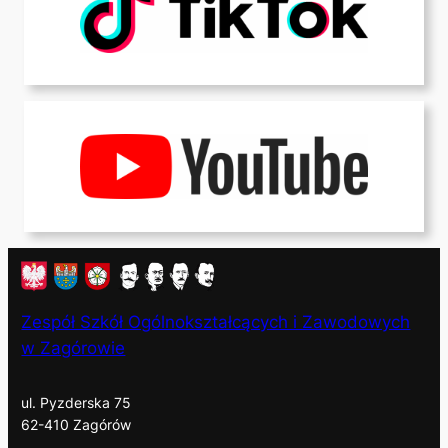
Zespół Szkół Ogólnokształcących i Zawodowych
w Zagórowie
ul. Pyzderska 75
62-410 Zagórów