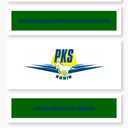
Instrukcja zakupu biletów miesięcznych PKS
Szkolne laboratorium glebowe