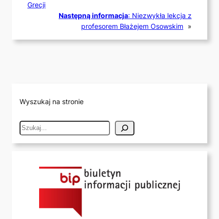
Grecji
Następną informacja
:
Niezwykła lekcja z
profesorem Błażejem Osowskim
»
Wyszukaj na stronie
S
e
a
r
c
h