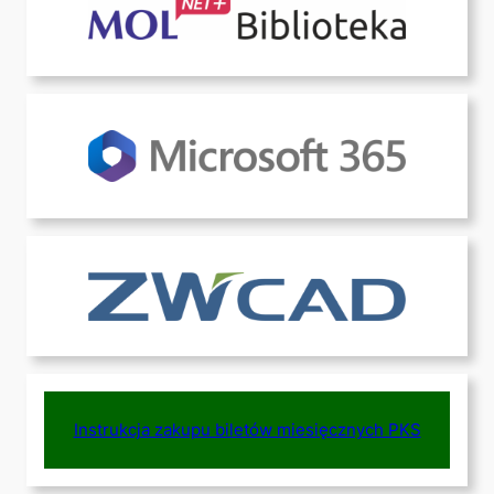
Instrukcja zakupu biletów miesięcznych PKS