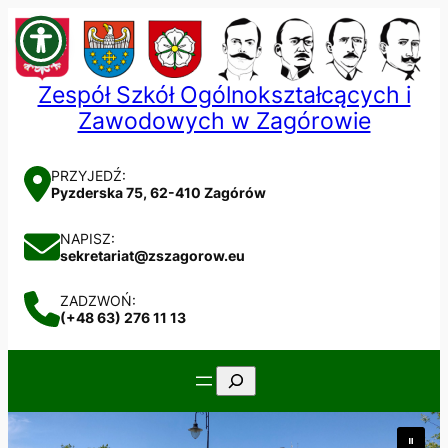
Przejdź
do
treści
Zespół Szkół Ogólnokształcących i
Zawodowych w Zagórowie
PRZYJEDŹ:
Pyzderska 75, 62-410 Zagórów
NAPISZ:
sekretariat@zszagorow.eu
ZADZWOŃ:
(+48 63) 276 11 13
Szukaj