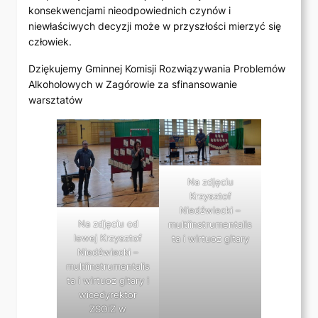
konsekwencjami nieodpowiednich czynów i
niewłaściwych decyzji może w przyszłości mierzyć się
człowiek.
Dziękujemy Gminnej Komisji Rozwiązywania Problemów
Alkoholowych w Zagórowie za sfinansowanie
warsztatów
Na zdjęciu
Krzysztof
Niedźwiecki –
Na zdjęciu od
multiinstrumentalis
lewej Krzysztof
ta i wirtuoz gitary
Niedźwiecki –
multiinstrumentalis
ta i wirtuoz gitary i
wicedyrektor
ZSOiZ w