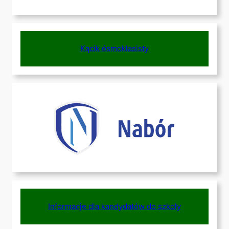
Kącik ósmoklasisty
Informacje dla kandydatów do szkoły