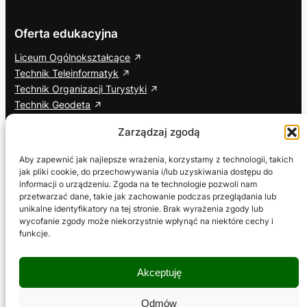
Oferta edukacyjna
Liceum Ogólnokształcące
Technik Teleinformatyk
Technik Organizacji Turystyki
Technik Geodeta
Branżowa Szkoła I Stopnia
Zarządzaj zgodą
Cisco Networking Academy
Aby zapewnić jak najlepsze wrażenia, korzystamy z technologii, takich
jak pliki cookie, do przechowywania i/lub uzyskiwania dostępu do
Informacje dodatkowe
Social media
informacji o urządzeniu. Zgoda na te technologie pozwoli nam
przetwarzać dane, takie jak zachowanie podczas przeglądania lub
ETR – Tekst łatwy do czytania
Facebook
unikalne identyfikatory na tej stronie. Brak wyrażenia zgody lub
Deklaracja dostępności
YouTube
wycofanie zgody może niekorzystnie wpłynąć na niektóre cechy i
Wniosek o zapewnienie dostępności
TikTok
funkcje.
RODO
Polityka prywatności
Akceptuję
Polityka plików cookies
Regulamin serwisu
Odmów