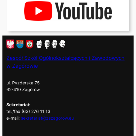
Zespół Szkół Ogólnokształcących i Zawodowych
w Zagórowie
ul. Pyzderska 75
62-410 Zagórów
Sekretariat:
tel./fax (63) 276 11 13
e-mail:
sekretariat@zszagorow.eu