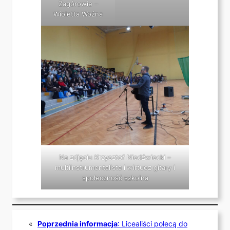
Zagórowie –
Wioletta Woźna
Na zdjęciu Krzysztof Niedźwiecki –
multiinstrumentalista i wirtuoz gitary i
społeczność szkolna
«
Poprzednia informacja
:
Licealiści polecą do