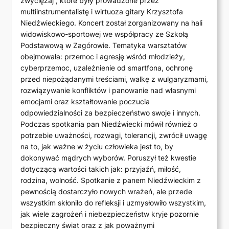
zwyciężaj”, które były prowadzone przez
multiinstrumentalistę i wirtuoza gitary Krzysztofa
Niedźwieckiego. Koncert został zorganizowany na hali
widowiskowo-sportowej we współpracy ze Szkołą
Podstawową w Zagórowie. Tematyka warsztatów
obejmowała: przemoc i agresję wśród młodzieży,
cyberprzemoc, uzależnienie od smartfona, ochronę
przed niepożądanymi treściami, walkę z wulgaryzmami,
rozwiązywanie konfliktów i panowanie nad własnymi
emocjami oraz kształtowanie poczucia
odpowiedzialności za bezpieczeństwo swoje i innych.
Podczas spotkania pan Niedźwiecki mówił również o
potrzebie uważności, rozwagi, tolerancji, zwrócił uwagę
na to, jak ważne w życiu człowieka jest to, by
dokonywać mądrych wyborów. Poruszył też kwestie
dotyczącą wartości takich jak: przyjaźń, miłość,
rodzina, wolność. Spotkanie z panem Niedźwieckim z
pewnością dostarczyło nowych wrażeń, ale przede
wszystkim skłoniło do refleksji i uzmysłowiło wszystkim,
jak wiele zagrożeń i niebezpieczeństw kryje pozornie
bezpieczny świat oraz z jak poważnymi