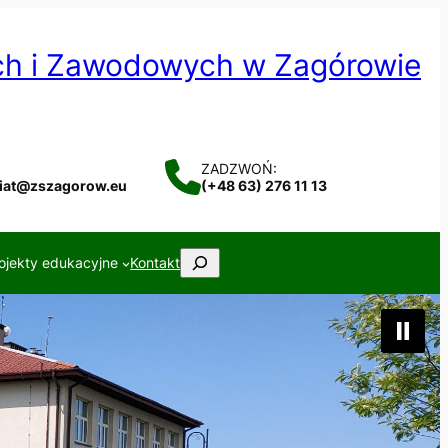
ych i Zawodowych w Zagórowie
ZADZWOŃ:
riat@zszagorow.eu
(+48 63) 276 11 13
Szukaj
ojekty edukacyjne
Kontakt