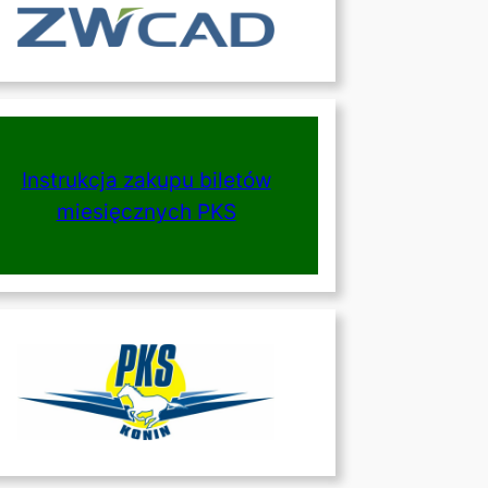
Instrukcja zakupu biletów
miesięcznych PKS