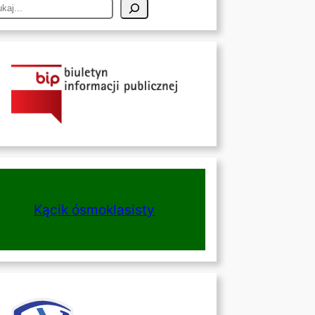
Kącik ósmoklasisty