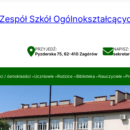
Zespół Szkół Ogólnokształcąc
PRZYJEDŹ:
NAPISZ:
Pyzderska 75, 62-410 Zagórów
sekreta
i / ósmoklasiści
Uczniowie
Rodzice
Biblioteka
Nauczyciele
Pr