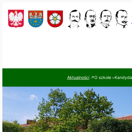
Przejdź
do
treści
Aktualności
O szkole
Kandydac