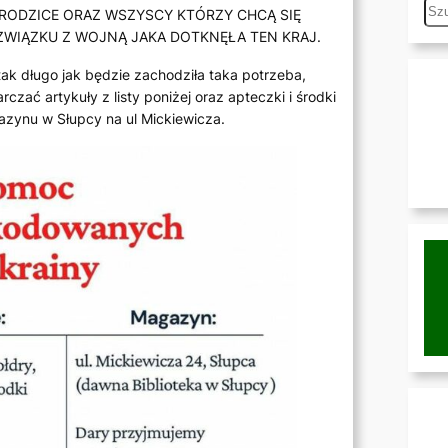
S
 RODZICE ORAZ WSZYSCY KTÓRZY CHCĄ SIĘ
e
WIĄZKU Z WOJNĄ JAKA DOTKNĘŁA TEN KRAJ.
a
tak długo jak będzie zachodziła taka potrzeba,
r
ać artykuły z listy poniżej oraz apteczki i środki
c
zynu w Słupcy na ul Mickiewicza.
h