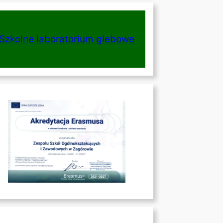
Szkolne laboratorium glebowe