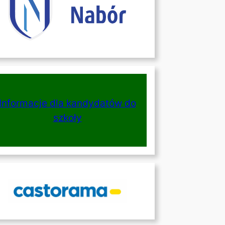
Informacje dla kandydatów do
szkoły