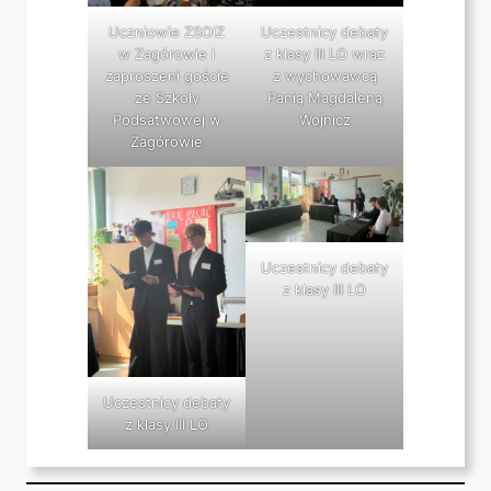
Uczniowie ZSOiZ
Uczestnicy debaty
w Zagórowie i
z klasy III LO wraz
zaproszeni goście
z wychowawcą
ze Szkoły
Panią Magdaleną
Podsatwowej w
Wojnicz
Zagórowie
Uczestnicy debaty
z klasy III LO
Uczestnicy debaty
z klasy III LO