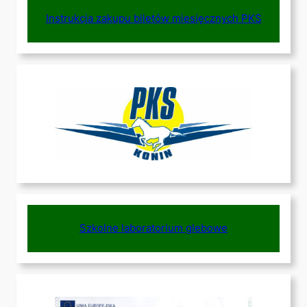
Instrukcja zakupu biletów miesięcznych PKS
Szkolne laboratorium glebowe