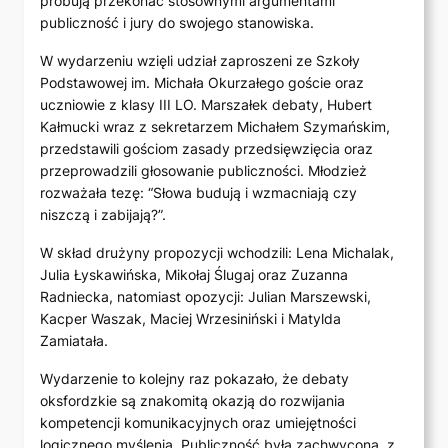
próbują przekonać stosownymi argumentami
publiczność i jury do swojego stanowiska.
W wydarzeniu wzięli udział zaproszeni ze Szkoły
Podstawowej im. Michała Okurzałego goście oraz
uczniowie z klasy III LO. Marszałek debaty, Hubert
Kałmucki wraz z sekretarzem Michałem Szymańskim,
przedstawili gościom zasady przedsięwzięcia oraz
przeprowadzili głosowanie publiczności. Młodzież
rozważała tezę: “Słowa budują i wzmacniają czy
niszczą i zabijają?”.
W skład drużyny propozycji wchodzili: Lena Michalak,
Julia Łyskawińska, Mikołaj Ślugaj oraz Zuzanna
Radniecka, natomiast opozycji: Julian Marszewski,
Kacper Waszak, Maciej Wrzesiniński i Matylda
Zamiatała.
Wydarzenie to kolejny raz pokazało, że debaty
oksfordzkie są znakomitą okazją do rozwijania
kompetencji komunikacyjnych oraz umiejętności
logicznego myślenia. Publiczność była zachwycona, z