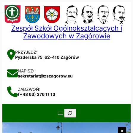
Przejdź
do
treści
Zespół Szkół Ogólnokształcących i
Zawodowych w Zagórowie
PRZYJEDŹ:
Pyzderska 75, 62-410 Zagórów
NAPISZ:
sekretariat@zszagorow.eu
ZADZWOŃ:
(+48 63) 276 11 13
Szukaj