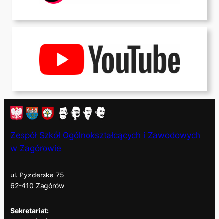
Zespół Szkół Ogólnokształcących i Zawodowych
w Zagórowie
ul. Pyzderska 75
62-410 Zagórów
Sekretariat: