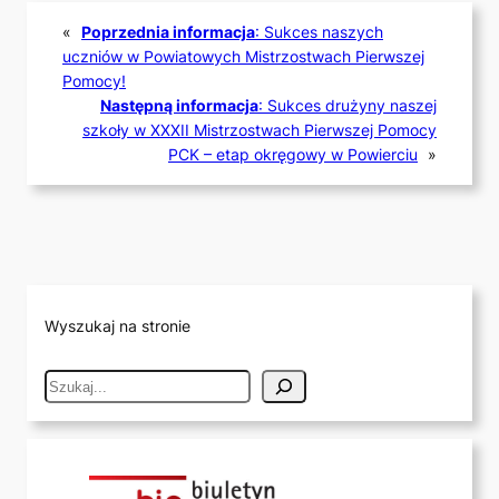
«
Poprzednia informacja
:
Sukces naszych
uczniów w Powiatowych Mistrzostwach Pierwszej
Pomocy!
Następną informacja
:
Sukces drużyny naszej
szkoły w XXXII Mistrzostwach Pierwszej Pomocy
PCK – etap okręgowy w Powierciu
»
Wyszukaj na stronie
S
e
a
r