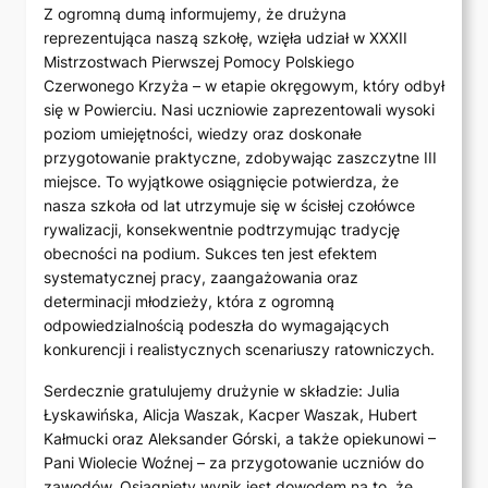
Z ogromną dumą informujemy, że drużyna
reprezentująca naszą szkołę, wzięła udział w XXXII
Mistrzostwach Pierwszej Pomocy Polskiego
Czerwonego Krzyża – w etapie okręgowym, który odbył
się w Powierciu. Nasi uczniowie zaprezentowali wysoki
poziom umiejętności, wiedzy oraz doskonałe
przygotowanie praktyczne, zdobywając zaszczytne III
miejsce. To wyjątkowe osiągnięcie potwierdza, że
nasza szkoła od lat utrzymuje się w ścisłej czołówce
rywalizacji, konsekwentnie podtrzymując tradycję
obecności na podium. Sukces ten jest efektem
systematycznej pracy, zaangażowania oraz
determinacji młodzieży, która z ogromną
odpowiedzialnością podeszła do wymagających
konkurencji i realistycznych scenariuszy ratowniczych.
Serdecznie gratulujemy drużynie w składzie: Julia
Łyskawińska, Alicja Waszak, Kacper Waszak, Hubert
Kałmucki oraz Aleksander Górski, a także opiekunowi –
Pani Wiolecie Woźnej – za przygotowanie uczniów do
zawodów. Osiągnięty wynik jest dowodem na to, że