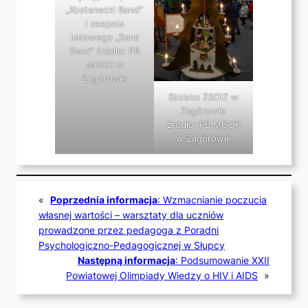
„Kostanecki Band”
i zespołu
ludowego „Sami
Swoi” źródło: FB
MGOK w
Zagórowie
Stoisko ZSOiZ w
Zagórowie
źródło: FB MGOK
w Zagórowie
«
Poprzednia informacja
:
Wzmacnianie poczucia
własnej wartości – warsztaty dla uczniów
prowadzone przez pedagoga z Poradni
Psychologiczno-Pedagogicznej w Słupcy
Następną informacja
:
Podsumowanie XXII
Powiatowej Olimpiady Wiedzy o HIV i AIDS
»