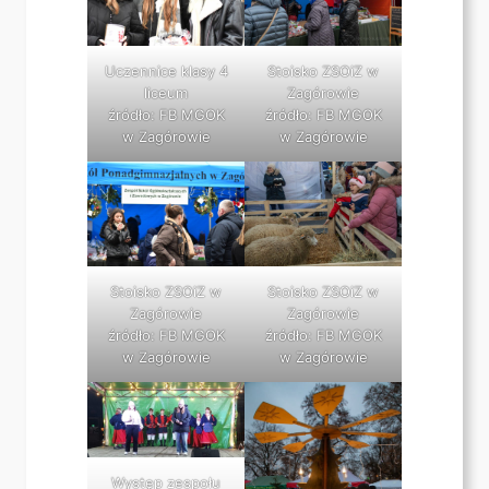
Uczennice klasy 4
Stoisko ZSOiZ w
liceum
Zagórowie
źródło: FB MGOK
źródło: FB MGOK
w Zagórowie
w Zagórowie
Stoisko ZSOiZ w
Stoisko ZSOiZ w
Zagórowie
Zagórowie
źródło: FB MGOK
źródło: FB MGOK
w Zagórowie
w Zagórowie
Występ zespołu