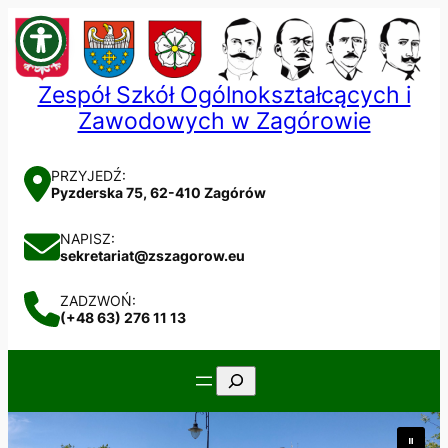
Przejdź
do
treści
Zespół Szkół Ogólnokształcących i
Zawodowych w Zagórowie
PRZYJEDŹ:
Pyzderska 75, 62-410 Zagórów
NAPISZ:
sekretariat@zszagorow.eu
ZADZWOŃ:
(+48 63) 276 11 13
Szukaj