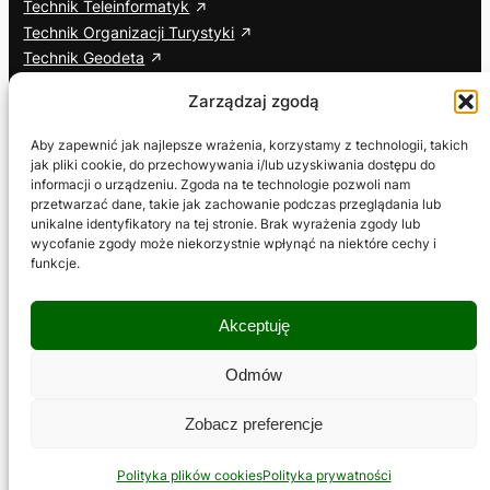
Technik Teleinformatyk
Technik Organizacji Turystyki
Technik Geodeta
Branżowa Szkoła I Stopnia
Zarządzaj zgodą
Cisco Networking Academy
Aby zapewnić jak najlepsze wrażenia, korzystamy z technologii, takich
jak pliki cookie, do przechowywania i/lub uzyskiwania dostępu do
Informacje dodatkowe
Social media
informacji o urządzeniu. Zgoda na te technologie pozwoli nam
przetwarzać dane, takie jak zachowanie podczas przeglądania lub
ETR – Tekst łatwy do czytania
Facebook
unikalne identyfikatory na tej stronie. Brak wyrażenia zgody lub
Deklaracja dostępności
YouTube
wycofanie zgody może niekorzystnie wpłynąć na niektóre cechy i
Wniosek o zapewnienie dostępności
TikTok
funkcje.
RODO
Polityka prywatności
Akceptuję
Polityka plików cookies
Regulamin serwisu
Odmów
Zobacz preferencje
Copyright © 2026 Zespół Szkół Ogólnokształcących i
Zawodowych w Zagórowie
Polityka plików cookies
Polityka prywatności