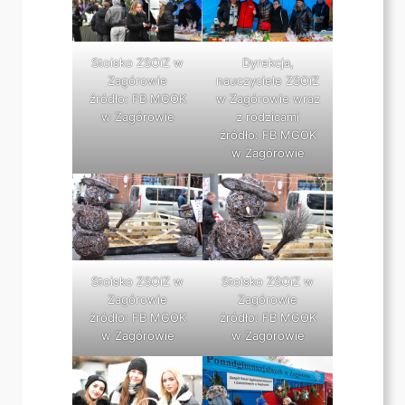
Stoisko ZSOiZ w
Dyrekcja,
Zagórowie
nauczyciele ZSOiZ
źródło: FB MGOK
w Zagórowie wraz
w Zagórowie
z rodzicami
źródło: FB MGOK
w Zagórowie
Stoisko ZSOiZ w
Stoisko ZSOiZ w
Zagórowie
Zagórowie
źródło: FB MGOK
źródło: FB MGOK
w Zagórowie
w Zagórowie