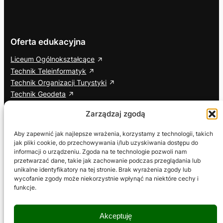
Oferta edukacyjna
Liceum Ogólnokształcące
Technik Teleinformatyk
Technik Organizacji Turystyki
Technik Geodeta
Branżowa Szkoła I Stopnia
Zarządzaj zgodą
Cisco Networking Academy
Aby zapewnić jak najlepsze wrażenia, korzystamy z technologii, takich
jak pliki cookie, do przechowywania i/lub uzyskiwania dostępu do
Informacje dodatkowe
Social media
informacji o urządzeniu. Zgoda na te technologie pozwoli nam
przetwarzać dane, takie jak zachowanie podczas przeglądania lub
ETR – Tekst łatwy do czytania
Facebook
unikalne identyfikatory na tej stronie. Brak wyrażenia zgody lub
Deklaracja dostępności
YouTube
wycofanie zgody może niekorzystnie wpłynąć na niektóre cechy i
Wniosek o zapewnienie dostępności
TikTok
funkcje.
RODO
Polityka prywatności
Akceptuję
Polityka plików cookies