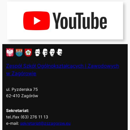
Zespół Szkół Ogólnokształcących i Zawodowych
w Zagórowie
ul. Pyzderska 75
62-410 Zagórów
Sekretariat:
tel./fax (63) 276 11 13
e-mail:
sekretariat@zszagorow.eu