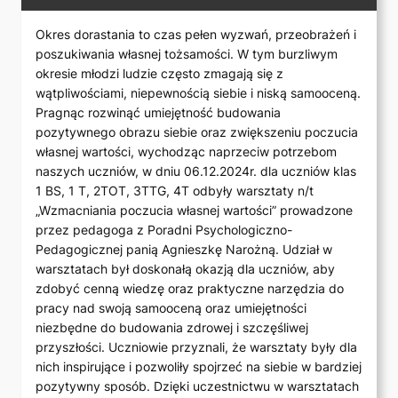
Okres dorastania to czas pełen wyzwań, przeobrażeń i
poszukiwania własnej tożsamości. W tym burzliwym
okresie młodzi ludzie często zmagają się z
wątpliwościami, niepewnością siebie i niską samooceną.
Pragnąc rozwinąć umiejętność budowania
pozytywnego obrazu siebie oraz zwiększeniu poczucia
własnej wartości, wychodząc naprzeciw potrzebom
naszych uczniów, w dniu 06.12.2024r. dla uczniów klas
1 BS, 1 T, 2TOT, 3TTG, 4T odbyły warsztaty n/t
„Wzmacniania poczucia własnej wartości” prowadzone
przez pedagoga z Poradni Psychologiczno-
Pedagogicznej panią Agnieszkę Narożną. Udział w
warsztatach był doskonałą okazją dla uczniów, aby
zdobyć cenną wiedzę oraz praktyczne narzędzia do
pracy nad swoją samooceną oraz umiejętności
niezbędne do budowania zdrowej i szczęśliwej
przyszłości. Uczniowie przyznali, że warsztaty były dla
nich inspirujące i pozwoliły spojrzeć na siebie w bardziej
pozytywny sposób. Dzięki uczestnictwu w warsztatach