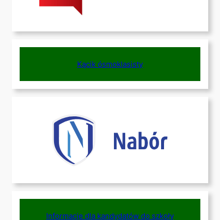
Kącik ósmoklasisty
Informacje dla kandydatów do szkoły