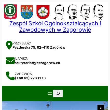
Przejdź
do
treści
Zespół Szkół Ogólnokształcących i
Zawodowych w Zagórowie
PRZYJEDŹ:
Pyzderska 75, 62-410 Zagórów
NAPISZ:
sekretariat@zszagorow.eu
ZADZWOŃ:
(+48 63) 276 11 13
Szukaj