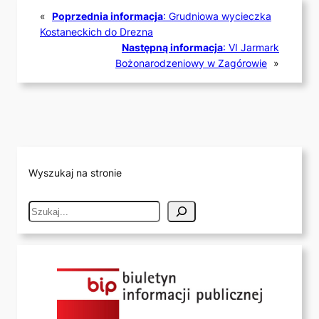
«
Poprzednia informacja
:
Grudniowa wycieczka
Kostaneckich do Drezna
Następną informacja
:
VI Jarmark
Bożonarodzeniowy w Zagórowie
»
Wyszukaj na stronie
S
e
a
r
c
h