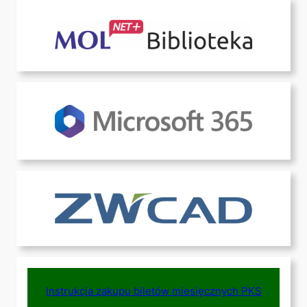
Instrukcja zakupu biletów miesięcznych PKS